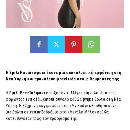
Η Έμιλι Ραταϊκόφσκι έκανε μία αποκαλυπτική εμφάνιση στη
Νέα Υόρκη και προκάλεσε φρενίτιδα στους θαυμαστές της
Η
Έμιλι Ραταϊκόφσκι
έδειξε την καλλίγραμμη σιλουέτα της,
φορώντας ένα σέξι, cutout σύνολο καθώς βγήκε βόλτα στη Νέα
Υόρκη. Η 32χρονη συγγραφέας του «My Body» εθεάθη να κάνει
μια βόλτα σε ένα πεζοδρόμιο στο «Mεγάλο Μήλο» καθώς
κατευθυνόταν προς τον προορισμό της.