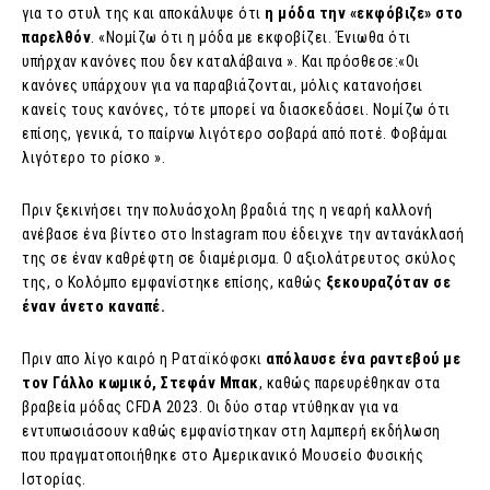
για το στυλ της και αποκάλυψε ότι
η μόδα την «εκφόβιζε» στο
παρελθόν
. «Νομίζω ότι η μόδα με εκφοβίζει. Ένιωθα ότι
υπήρχαν κανόνες που δεν καταλάβαινα ». Και πρόσθεσε:«Οι
κανόνες υπάρχουν για να παραβιάζονται, μόλις κατανοήσει
κανείς τους κανόνες, τότε μπορεί να διασκεδάσει. Νομίζω ότι
επίσης, γενικά, το παίρνω λιγότερο σοβαρά από ποτέ. Φοβάμαι
λιγότερο το ρίσκο ».
Πριν ξεκινήσει την πολυάσχολη βραδιά της η νεαρή καλλονή
ανέβασε ένα βίντεο στο Instagram που έδειχνε την αντανάκλασή
της σε έναν καθρέφτη σε διαμέρισμα. Ο αξιολάτρευτος σκύλος
της, ο Κολόμπο εμφανίστηκε επίσης, καθώς
ξεκουραζόταν σε
έναν άνετο καναπέ.
Πριν απο λίγο καιρό η Ραταϊκόφσκι
απόλαυσε ένα ραντεβού με
τον Γάλλο κωμικό, Στεφάν Μπακ
, καθώς παρευρέθηκαν στα
βραβεία μόδας CFDA 2023. Οι δύο σταρ ντύθηκαν για να
εντυπωσιάσουν καθώς εμφανίστηκαν στη λαμπερή εκδήλωση
που πραγματοποιήθηκε στο Αμερικανικό Μουσείο Φυσικής
Ιστορίας.