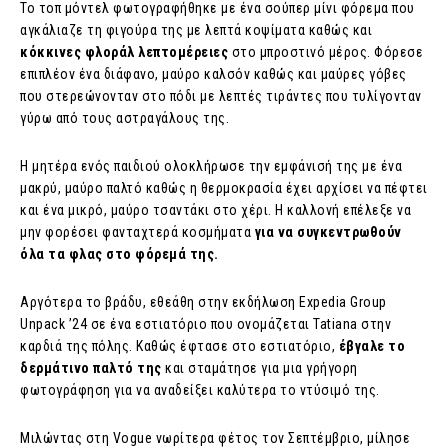
Το τοπ μόντελ φωτογραφήθηκε με ένα σούπερ μίνι φόρεμα που
αγκάλιαζε τη φιγούρα της με λεπτά κοψίματα καθώς και
κόκκινες φλοράλ λεπτομέρειες
στο μπροστινό μέρος. Φόρεσε
επιπλέον ένα διάφανο, μαύρο καλσόν καθώς και μαύρες γόβες
που στερεώνονταν στο πόδι με λεπτές τιράντες που τυλίγονταν
γύρω από τους αστραγάλους της.
Η μητέρα ενός παιδιού ολοκλήρωσε την εμφάνισή της με ένα
μακρύ, μαύρο παλτό καθώς η θερμοκρασία έχει αρχίσει να πέφτει
και ένα μικρό, μαύρο τσαντάκι στο χέρι. Η καλλονή επέλεξε να
μην φορέσει φανταχτερά κοσμήματα
για να συγκεντρωθούν
όλα τα φλας στο φόρεμά της.
Αργότερα το βράδυ, εθεάθη στην εκδήλωση Expedia Group
Unpack ’24 σε ένα εστιατόριο που ονομάζεται Tatiana στην
καρδιά της πόλης. Καθώς έφτασε στο εστιατόριο,
έβγαλε το
δερμάτινο παλτό της
και σταμάτησε για μια γρήγορη
φωτογράφηση για να αναδείξει καλύτερα το ντύσιμό της.
Μιλώντας στη Vogue νωρίτερα φέτος τον Σεπτέμβριο, μίλησε