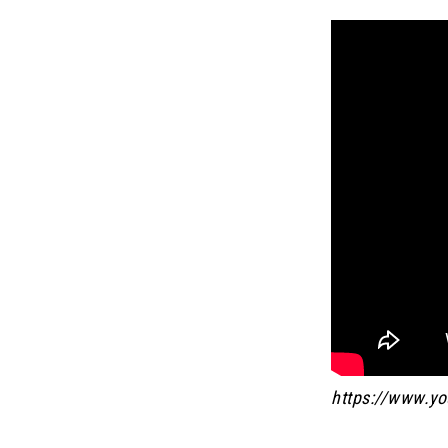
https
://
www
.
yo