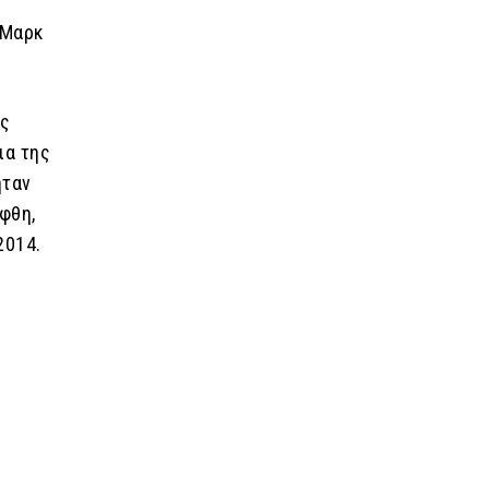
 Μαρκ
ός
ια της
ήταν
φθη,
2014.