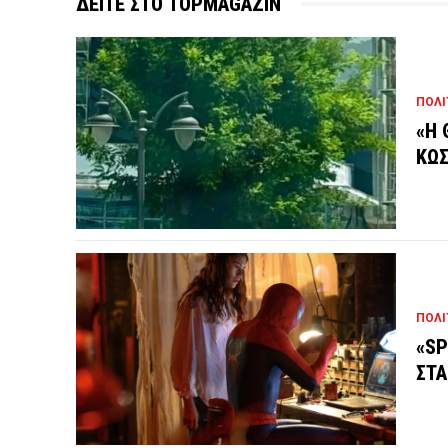
ΔΕΙΤΕ ΣΤΟ TOPMAGAZIN
ΠΟΛΙ
«Η 
ΚΩΣ
ΠΟΛΙ
«SP
ΣΤΑ