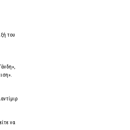
ιξή του
Γάνδη»,
ειση».
λαντίμιρ
είτε να