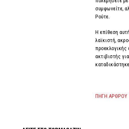
πολεμήσετε με 
συμφωνείτε, α
Ρούτε.
Η επίθεση αυτή
λαϊκιστή, ακρο
προεκλογικής 
ακτιβιστής γι
καταδικάστηκε
ΠΗΓΗ ΑΡΘΡΟΥ