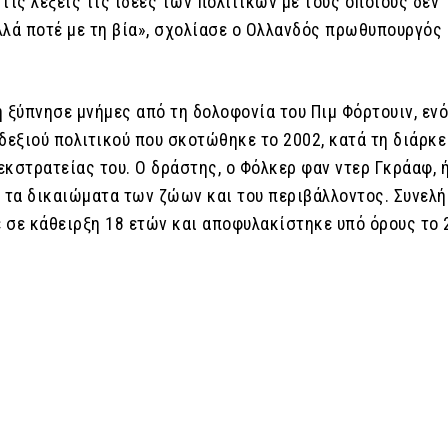
τις λέξεις τις ιδέες των πολιτικών με τους οποίους δεν
λλά ποτέ με τη βία», σχολίασε ο Ολλανδός πρωθυπουργός
 ξύπνησε μνήμες από τη δολοφονία του Πιμ Φόρτουιν, εν
δεξιού πολιτικού που σκοτώθηκε το 2002, κατά τη διάρκε
εκστρατείας του. Ο δράστης, ο Φόλκερ φαν ντερ Γκράαφ, 
α τα δικαιώματα των ζώων και του περιβάλλοντος. Συνελή
 σε κάθειρξη 18 ετών και αποφυλακίστηκε υπό όρους το 