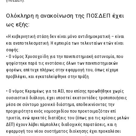
(ΠΟΣΔΕΠ).
Ολόκληρη η ανακοίνωση της ΠΟΣΔΕΠ έχει
ως εξής:
«Η κυβερνητική στάση δεν είναι μόνο αντιδημοκρατική – είναι
και αναποτελεσματική. Η εμπειρία των τελευταίων ετών είναι
σαφής:
• Ο νόμος Χρυσοχοϊδη για την πανεπιστημιακή αστυνομία, που
ψηφίστηκε παρά τις ενστάσεις όλων των πανεπιστημιακών
φορέων, απέτυχε πλήρως στην εφαρμογή του, όπως είχαμε
προβλέψει, και εγκαταλείφθηκε στην πράξη.
• Ο νόμος Κεραμέως για τα ΑΕΙ, που επίσης προωθήθηκε χωρίς
ουσιαστικό διάλογο, έχει υποστεί εκατοντάδες τροποποιήσεις
μέσα σε σύντομο χρονικό διάστημα, αποδεικνύοντας την
προχειρότητα ενός νομοσχεδίου που προετοιμαζόταν επί
τριετία, ενώ αρκετές διατάξεις του (όπως για τις κρίσεις μελών
ΔΕΠ) έχουν λάβει πάμπολλες διαδοχικές παρατάσεις, και η
εφαρμογή του νέου συστήματος διοίκησης έχει προκαλέσει