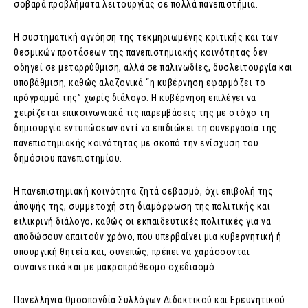
σοβαρά προβλήματα λειτουργίας σε πολλά πανεπιστήμια.
Η συστηματική αγνόηση της τεκμηριωμένης κριτικής και των
θεσμικών προτάσεων της πανεπιστημιακής κοινότητας δεν
οδηγεί σε μεταρρύθμιση, αλλά σε παλινωδίες, δυσλειτουργία και
υποβάθμιση, καθώς αλαζονικά “η κυβέρνηση εφαρμόζει το
πρόγραμμά της” χωρίς διάλογο. Η κυβέρνηση επιλέγει να
χειρίζεται επικοινωνιακά τις παρεμβάσεις της με στόχο τη
δημιουργία εντυπώσεων αντί να επιδιώκει τη συνεργασία της
πανεπιστημιακής κοινότητας με σκοπό την ενίσχυση του
δημόσιου πανεπιστημίου.
Η πανεπιστημιακή κοινότητα ζητά σεβασμό, όχι επιβολή της
άποψής της, συμμετοχή στη διαμόρφωση της πολιτικής και
ειλικρινή διάλογο, καθώς οι εκπαιδευτικές πολιτικές για να
αποδώσουν απαιτούν χρόνο, που υπερβαίνει μια κυβερνητική ή
υπουργική θητεία και, συνεπώς, πρέπει να χαράσσονται
συναινετικά και με μακροπρόθεσμο σχεδιασμό.
Πανελλήνια Ομοσπονδία Συλλόγων Διδακτικού και Ερευνητικού