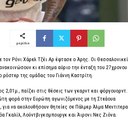
μερίδιο
 τον Ρόνι Χάρελ Τζέι Αρ έφτασε ο Άρης. Οι Θεσσαλονικε
 ανακοινώσουν κι επίσημα αύριο την ένταξη του 27χρονου
ο ρόστερ της ομάδας του Γιάννη Καστρίτη.
ος 2,01μ., παίζει στις θέσεις των γκαρντ και φόργουορντ.
ώτη φορά στην Ευρώπη αγωνιζόμενος με τη Στεάουα
, για να ακολουθήσουν θητείες σε Πάλμερ Άλμα Μεντιτερα
όα Γκαλίλ, Λούντβιγκσμπουργκ και Άιρονι Νες Ζιόνα.