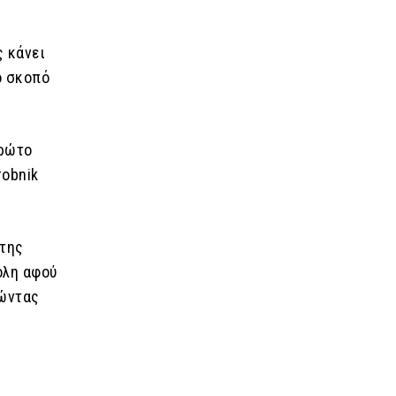
ς κάνει
ο σκοπό
πρώτο
robnik
 της
ολη αφού
γώντας