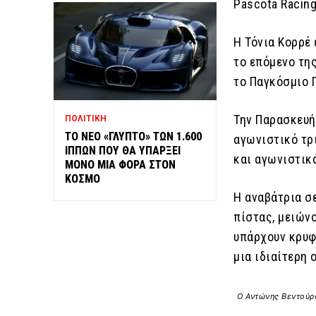
Pascota Racing
Η Τόνια Κορρέ 
το επόμενο τη
το Παγκόσμιο 
Την Παρασκευή
ΠΟΛΙΤΙΚΗ
ΤΟ ΝΕΟ «ΓΛΥΠΤΟ» ΤΩΝ 1.600
αγωνιστικό τρ
ΙΠΠΩΝ ΠΟΥ ΘΑ ΥΠΑΡΞΕΙ
και αγωνιστικ
ΜΟΝΟ ΜΙΑ ΦΟΡΑ ΣΤΟΝ
ΚΟΣΜΟ
Η αναβάτρια σ
πίστας, μειών
υπάρχουν κρυφ
μια ιδιαίτερη 
O Αντώνης Βεντούρα