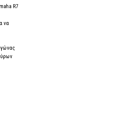
amaha R7
α να
αγώνας
 γύρων