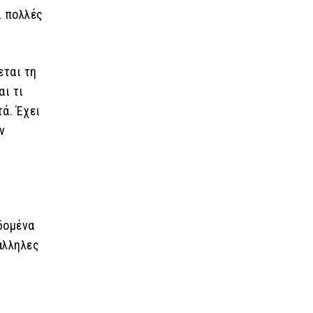
ι πολλές
εται τη
αι τι
ά. Έχει
ν
δομένα
άλληλες