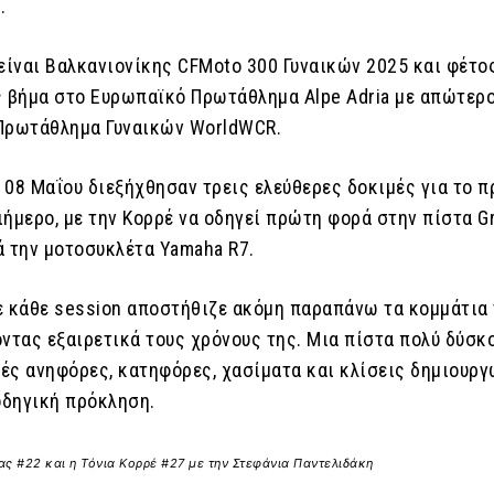
.
είναι Βαλκανιονίκης CFΜoto 300 Γυναικών 2025 και φέτο
ς βήμα στο Ευρωπαϊκό Πρωτάθλημα Alpe Adria με απώτερ
Πρωτάθλημα Γυναικών WorldWCR.
 08 Μαΐου διεξήχθησαν τρεις ελεύθερες δοκιμές για το 
ιήμερο, με την Κορρέ να οδηγεί πρώτη φορά στην πίστα G
ά την μοτοσυκλέτα Yamaha R7.
ε κάθε session αποστήθιζε ακόμη παραπάνω τα κομμάτια
οντας εξαιρετικά τους χρόνους της. Μια πίστα πολύ δύσκ
ές ανηφόρες, κατηφόρες, χασίματα και κλίσεις δημιουρ
οδηγική πρόκληση.
ς #22 και η Τόνια Κορρέ #27 με την Στεφάνια Παντελιδάκη