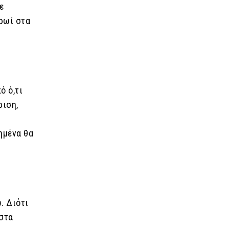
ε
πρωί στα
ό ό,τι
ριση,
ημένα θα
. Διότι
ίστα