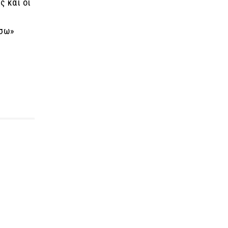
ς και οι
άσω»