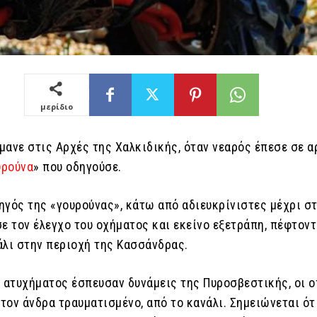
μερίδιο
μανε στις Αρχές της Χαλκιδικής, όταν νεαρός έπεσε σε α
υρούνα
» που οδηγούσε.
ηγός της «γουρούνας», κάτω από αδιευκρίνιστες μέχρι σ
ε τον έλεγχο του οχήματος και εκείνο εξετράπη, πέφτον
άλι στην περιοχή της Κασσάνδρας.
υ ατυχήματος έσπευσαν δυνάμεις της Πυροσβεστικής, οι 
τον άνδρα τραυματισμένο, από το κανάλι. Σημειώνεται ότ