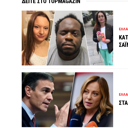
ΔΕΙΤΕ ΣΤΟ TOPMAGAZIN
ΕΛΛ
ΚΑΤ
ΣΑΪ
ΕΛΛ
ΣΤΑ