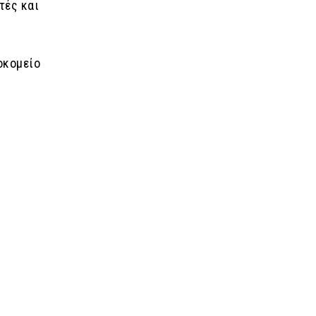
τές και
οκομείο