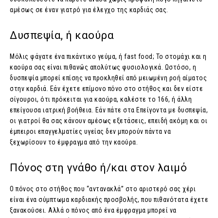
αμέσως σε έναν γιατρό για έλεγχο της καρδιάς σας.
Δυσπεψία, ή καούρα
Μόλις φάγατε ένα πικάντικο γεύμα, ή fast food; Το στομάχι και η
καούρα σας είναι πιθανώς απολύτως φυσιολογικά. Ωστόσο, η
δυσπεψία μπορεί επίσης να προκληθεί από μειωμένη ροή αίματος
στην καρδιά. Εάν έχετε επίμονο πόνο στο στήθος και δεν είστε
σίγουροι, ότι πρόκειται για καούρα, καλέστε το 166, ή άλλη
επείγουσα ιατρική βοήθεια. Εάν πάτε στα Επείγοντα με δυσπεψία,
οι γιατροί θα σας κάνουν αμέσως εξετάσεις, επειδή ακόμη και οι
έμπειροι επαγγελματίες υγείας δεν μπορούν πάντα να
ξεχωρίσουν το έμφραγμα από την καούρα.
Πόνος στη γνάθο ή/και στον λαιμό
Ο πόνος στο στήθος που “αντανακλά” στο αριστερό σας χέρι
είναι ένα σύμπτωμα καρδιακής προσβολής, που πιθανότατα έχετε
ξανακούσει. Αλλά ο πόνος από ένα έμφραγμα μπορεί να