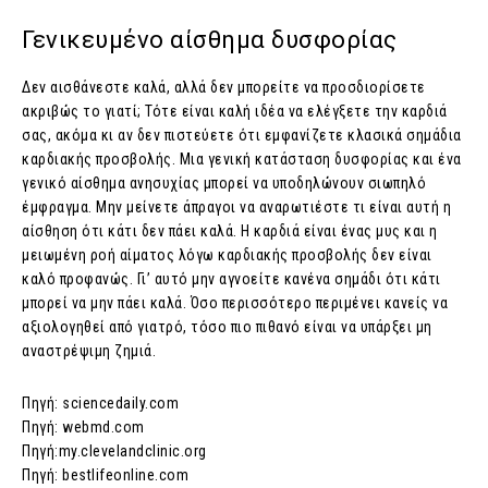
Γενικευμένο αίσθημα δυσφορίας
Δεν αισθάνεστε καλά, αλλά δεν μπορείτε να προσδιορίσετε
ακριβώς το γιατί; Τότε είναι καλή ιδέα να ελέγξετε την καρδιά
σας, ακόμα κι αν δεν πιστεύετε ότι εμφανίζετε κλασικά σημάδια
καρδιακής προσβολής. Μια γενική κατάσταση δυσφορίας και ένα
γενικό αίσθημα ανησυχίας μπορεί να υποδηλώνουν σιωπηλό
έμφραγμα. Μην μείνετε άπραγοι να αναρωτιέστε τι είναι αυτή η
αίσθηση ότι κάτι δεν πάει καλά. Η καρδιά είναι ένας μυς και η
μειωμένη ροή αίματος λόγω καρδιακής προσβολής δεν είναι
καλό προφανώς. Γι’ αυτό μην αγνοείτε κανένα σημάδι ότι κάτι
μπορεί να μην πάει καλά. Όσο περισσότερο περιμένει κανείς να
αξιολογηθεί από γιατρό, τόσο πιο πιθανό είναι να υπάρξει μη
αναστρέψιμη ζημιά.
Πηγή: sciencedaily.com
Πηγή: webmd.com
Πηγή:my.clevelandclinic.org
Πηγή: bestlifeonline.com