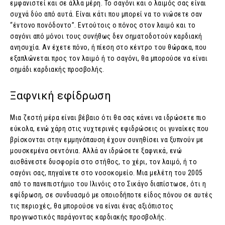
εμφανιστεί και σε άλλα μέρη. Το σαγόνι και ο λαιμός σας είναι
συχνά δύο από αυτά. Είναι κάτι που μπορεί να το νιώσετε σαν
“έντονο πονόδοντο”. Εντούτοις ο πόνος στον λαιμό και το
σαγόνι από μόνοι τους συνήθως δεν σηματοδοτούν καρδιακή
ανησυχία. Αν έχετε πόνο, ή πίεση στο κέντρο του θώρακα, που
εξαπλώνεται προς τον λαιμό ή το σαγόνι, θα μπορούσε να είναι
σημάδι καρδιακής προσβολής.
Ξαφνική εφίδρωση
Μια ζεστή μέρα είναι βέβαιο ότι θα σας κάνει να ιδρώσετε πιο
εύκολα, ενώ χάρη στις νυχτερινές εφιδρώσεις οι γυναίκες που
βρίσκονται στην εμμηνόπαυση έχουν συνηθίσει να ξυπνούν με
μουσκεμένα σεντόνια. Αλλά αν ιδρώσετε ξαφνικά, ενώ
αισθάνεστε δυσφορία στο στήθος, το χέρι, τον λαιμό, ή το
σαγόνι σας, πηγαίνετε στο νοσοκομείο. Μια μελέτη του 2005
από το πανεπιστήμιο του Ιλινόις στο Σικάγο διαπίστωσε, ότι η
εφίδρωση, σε συνδυασμό με οποιοδήποτε είδος πόνου σε αυτές
τις περιοχές, θα μπορούσε να είναι ένας αξιόπιστος
προγνωστικός παράγοντας καρδιακής προσβολής.